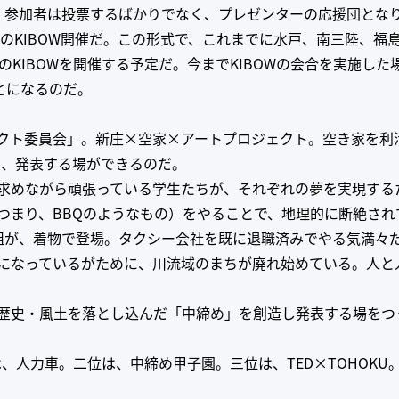
。参加者は投票するばかりでなく、プレゼンターの応援団とな
でのKIBOW開催だ。この形式で、これまでに水戸、南三陸、福
のKIBOWを開催する予定だ。今までKIBOWの会合を実施した
とになるのだ。
クト委員会」。新庄×空家×アートプロジェクト。空き家を利
し、発表する場ができるのだ。
い求めながら頑張っている学生たちが、それぞれの夢を実現する
つまり、BBQのようなもの）をやることで、地理的に断絶さ
組が、着物で登場。タクシー会社を既に退職済みでやる気満々
になっているがために、川流域のまちが廃れ始めている。人と
歴史・風土を落とし込んだ「中締め」を創造し発表する場をつく
、人力車。二位は、中締め甲子園。三位は、TED×TOHOK