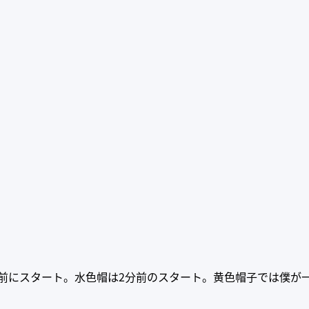
。
前にスタート。水色帽は2分前のスタート。黄色帽子では僕が