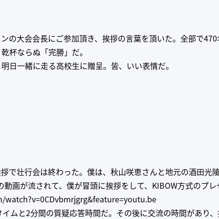
ンの大会会長にご参加頂き、挨拶の言葉を頂いた。全部で47
＆乾杯ならぬ「完勝」だ。
、明日一緒に走る高校生に贈呈。皆、いい表情だ。
挨拶で壮行会は終わった。僕は、秋山咲恵さんと地元の酒田光陵
OWの動画が流されて、僕が冒頭に挨拶をして、KIBOW方式のプ
m/watch?v=0CDvbmrjgrg&feature=youtu.be
タイムと2分間の質疑応答時間だ。その後に交流の時間があり、