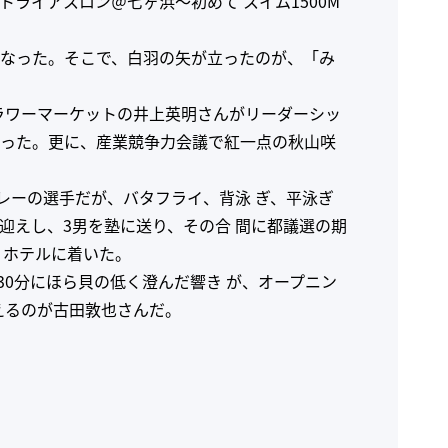
トライアスロン＠七ヶ浜～初めて スイム1500M
になった。そこで、白羽の矢が立ったのが、「み
ラワーマーケットの井上英明さんがリーダーシッ
まった。更に、産業競争力会議で紅一点の秋山咲
レーの選手だが、バタフライ、背泳 ぎ、平泳ぎ
迎えし、3男を塾に送り、その合 間に都議選の期
りホテルに着いた。
30分にほら貝の低く澄んだ響き が、オープニン
えるのが古田敦也さんだ。