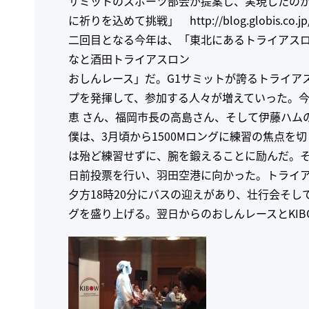
サミットのスポーツ部会が提案し、実現したのが、
に祈りを込めて挑戦」
http://blog.globis.co
二回目となる今年は、「東北にあるトライアス
なと酒田トライアスロン
おしんレース」だ。G1サミットが誇るトライア
プを発揮して、参加する人々が増えていった。
恵 さん、福岡市長の高島さん、そして伊藤ハム
僕は、3月頃から1500Mロングに練習の焦点
は殆ど練習せずに、腕を鍛えることに励んだ。そ
日前投票を行い、羽田空港に向かった。トライ
夕方18時20分にバスの迎えがあり、壮行会そし
グを盛り上げる。翌日からのおしんレースとKI