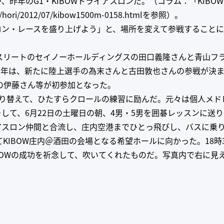
昨年のG1・KIBOWトライアスロンだ。（コラム：「KIBOW
.jp/hori/2012/07/kibow1500m-0158.html
を参照）。
ロン・レースを盛り上げよう」と、場所を変えて参戦すること
スリートのセイノーホールディングスの田口義隆さんと青山フ
今年は、新たに陸上選手の為末さんと古田敦也さんの参戦が決
の伊藤さん等が初参加となった。
を切り替えて、ひたすらクロールの練習に励んだ。元々は個人メド
して、6月22日の土曜日の朝、4男・5男を囲碁レッスンに送り
アスロン仲間と合流し、庄内空港までひとっ飛びし、バスに乗
てKIBOW庄内＠酒田の会場となる希望ホールに向かった。18時
BOWの成功を祈念して、吹いてくれたものだ。写真内で右に見