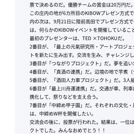
票で決めるのだ。優勝チームの賞金は20万円だ
この庄内の地が6カ所目のKIBOWプレゼン方式
内の次は、9月21日に陸前高田でプレゼン方式で
は、何らかのKIBOWイベントを開催しているこ
最初のプレゼンターは、TED ×TOHOKUだ。
2番目が、「最上の元氣研究所・アートプロジェ
トを新たに生み出す。交流を生み、チャレンジ
3番目が「つながりプロジェクト」だ。夢を追
4番目が、「真酒の連携」だ。辺境の地で芋煮（
5番目が、「酒田人力車プロジェクト」だ。3人
6番目が「最上川舟運連携」だ。交通が車、列車
携化して、祭りなどを支え合う。
7番目が「中締め甲子園」だ。それぞれの文化・
は、中締めW杯を開催したい。
交流会の後に、投票が行われた。結果は、一位は
クトでした。みんなおめでとう！！