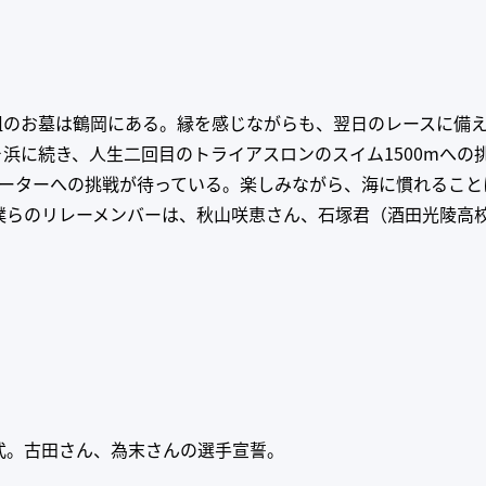
祖のお墓は鶴岡にある。縁を感じながらも、翌日のレースに備
七ヶ浜に続き、人生二回目のトライアスロンのスイム1500mへ
ウォーターへの挑戦が待っている。楽しみながら、海に慣れるこ
。僕らのリレーメンバーは、秋山咲恵さん、石塚君（酒田光陵高
式。古田さん、為末さんの選手宣誓。